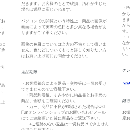
だきます。お客様のもとで破損、汚れが生じた
・P
場合は返品に応じかねます。
か
き
てお
パソコンでの閲覧という特性上、商品の画像が
か
り、
画面によって実際の色目と多少異なる場合があ
す
いま
りますがご了承ください。
・
な
送に
画像の色目については当方の不備として扱いま
り
了承
せん。色などについてもっと詳しく知りたい方
い
はお買い上げ前にお問合せください。
て別
ク
返品期限
・お客様都合による返品・交換等は一切お受け
があ
できませんのでご容散下さい。
と、
・商品到着後、すみやかに納品書とお手元の
ま
商品、金額をご確認ください。
銀
し上
・万ー、商品に不良が確認された場合はOld
Funオンラインショップのお問い合わせメール
お
にてご連絡頂いた後に商品をご返送下さい。
度
※ご連絡のない返品は一切お受けできません
のでご注意下さい。