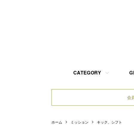
CATEGORY
G
会
ホーム
ミッション
キック、シフト