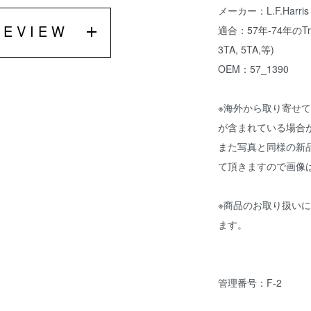
メーカー：L.F.Harris
REVIEW
適合：57年-74年のTrium
3TA, 5TA,等)
OEM：57_1390
※海外から取り寄せ
が含まれている場合
また写真と同様の新
て頂きますので画像
※商品のお取り扱い
ます。
管理番号：F-2