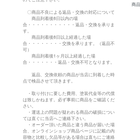
商
〇商品不良による返品・交換の対応について
商品到着後8日以内の場
合・・・・・・・・・・・返品・交換を承りま
す。
商品到着後8日以上経過した場
合・・・・・・・・交換を承ります。（返品不
可）
商品到着後1ヶ月以上経過した場
合・・・・・・・返品・交換不可となります。
返品、交換依頼の商品が当店に到着した時
点で検品させて頂きます。
・取り付けに要した費用、塗装代金等の代償
は致しかねます。必ず事前に商品をご確認くだ
さい。
・運送上の問題が疑われる商品の破損につい
ては直ぐに当店へご連絡下さい。
・オーダー頂いた商品と違う商品が届いた場
合、オンラインショップ商品ページに記載の内
容物と比較し欠品等がある場合は直ちにご連絡