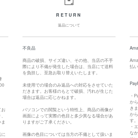
RETURN
返品について
不良品
Ama
商品の破損、サイズ違い、その他、当店の不手
Am
際により不備が発生した場合は、当店にて送料
払
。
を負担し、至急お取り替えいたします。
律
Pay
00
未使用での場合のみ返品への対応をさせていた
だきます。お客様のもとで破損、汚れが生じた
・P
場合は返品に応じかねます。
か
き
てお
パソコンでの閲覧という特性上、商品の画像が
か
り、
画面によって実際の色目と多少異なる場合があ
す
いま
りますがご了承ください。
・
な
送に
画像の色目については当方の不備として扱いま