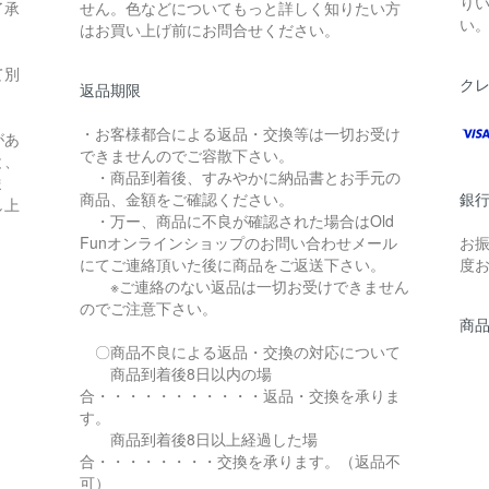
り
了承
せん。色などについてもっと詳しく知りたい方
い
はお買い上げ前にお問合せください。
て別
ク
返品期限
・お客様都合による返品・交換等は一切お受け
があ
できませんのでご容散下さい。
と、
・商品到着後、すみやかに納品書とお手元の
ま
商品、金額をご確認ください。
銀
し上
・万ー、商品に不良が確認された場合はOld
Funオンラインショップのお問い合わせメール
お
にてご連絡頂いた後に商品をご返送下さい。
度
※ご連絡のない返品は一切お受けできません
のでご注意下さい。
商
〇商品不良による返品・交換の対応について
商品到着後8日以内の場
合・・・・・・・・・・・返品・交換を承りま
す。
商品到着後8日以上経過した場
合・・・・・・・・交換を承ります。（返品不
可）