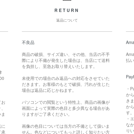
RETURN
返品について
不良品
Ama
商品の破損、サイズ違い、その他、当店の不手
Am
際により不備が発生した場合は、当店にて送料
払
。
を負担し、至急お取り替えいたします。
律
Pay
00
未使用での場合のみ返品への対応をさせていた
だきます。お客様のもとで破損、汚れが生じた
・P
場合は返品に応じかねます。
か
き
てお
パソコンでの閲覧という特性上、商品の画像が
か
り、
画面によって実際の色目と多少異なる場合があ
す
いま
りますがご了承ください。
・
な
送に
画像の色目については当方の不備として扱いま
り
了承
せん。色などについてもっと詳しく知りたい方